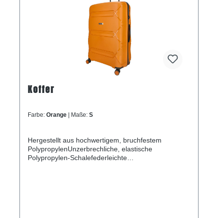
Koffer
Farbe:
Orange
| Maße:
S
Hergestellt aus hochwertigem, bruchfestem
PolypropylenUnzerbrechliche, elastische
Polypropylen-Schalefederleichte
KonstruktionZusätzliche Verlängerungsfalte an
jedem der drei WagenDoppelte Räder, die sich um
360 Grad drehen lassenDreistelliges TSA-
KombinationsschlossArretierbarer
TeleskopgriffHauptfach mit Riemen für Cross-
PackingInnenfach mit Reißverschluss und