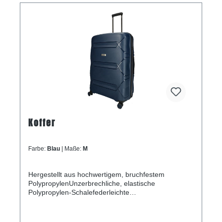
Koffer
Farbe:
Blau
| Maße:
M
Hergestellt aus hochwertigem, bruchfestem
PolypropylenUnzerbrechliche, elastische
Polypropylen-Schalefederleichte
KonstruktionZusätzliche Verlängerungsfalte an
jedem der drei WagenDoppelte Räder, die sich um
360 Grad drehen lassenDreistelliges TSA-