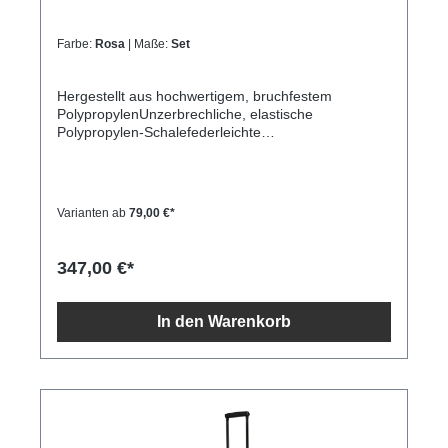
Farbe:
Rosa
| Maße:
Set
Hergestellt aus hochwertigem, bruchfestem
PolypropylenUnzerbrechliche, elastische
Polypropylen-Schalefederleichte
KonstruktionZusätzliche Verlängerungsfalte an
jedem der drei WagenDoppelte Räder, die sich um
360 Grad drehen lassenDreistelliges TSA-
KombinationsschlossArretierbarer
Varianten ab
79,00 €*
TeleskopgriffHauptfach mit Riemen für Cross-
PackingInnenfach mit Reißverschluss und
TrennwandTragegriffe an der Oberseite und den
347,00 €*
Seiten
In den Warenkorb