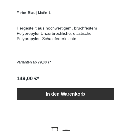
Farbe:
Blau
| Maße:
L
Hergestellt aus hochwertigem, bruchfestem
PolypropylenUnzerbrechliche, elastische
Polypropylen-Schalefederleichte
KonstruktionZusätzliche Verlängerungsfalte an
jedem der drei WagenDoppelte Räder, die sich um
360 Grad drehen lassenDreistelliges TSA-
KombinationsschlossArretierbarer
Varianten ab
79,00 €*
TeleskopgriffHauptfach mit Riemen für Cross-
PackingInnenfach mit Reißverschluss und
TrennwandTragegriffe an der Oberseite und den
149,00 €*
Seiten Grösse L 52 x 31 x 77 cm Gewicht 3,5 kg
Liter ca 93
In den Warenkorb