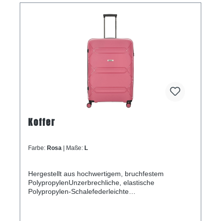
Koffer
Farbe:
Rosa
| Maße:
L
Hergestellt aus hochwertigem, bruchfestem
PolypropylenUnzerbrechliche, elastische
Polypropylen-Schalefederleichte
KonstruktionZusätzliche Verlängerungsfalte an
jedem der drei WagenDoppelte Räder, die sich um
360 Grad drehen lassenDreistelliges TSA-