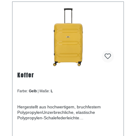
Koffer
Farbe:
Gelb
| Maße:
L
Hergestellt aus hochwertigem, bruchfestem
PolypropylenUnzerbrechliche, elastische
Polypropylen-Schalefederleichte
KonstruktionZusätzliche Verlängerungsfalte an
jedem der drei WagenDoppelte Räder, die sich um
360 Grad drehen lassenDreistelliges TSA-