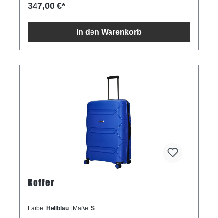
TrennwandTragegriffe an der Oberseite und den
347,00 €*
Seiten
In den Warenkorb
Koffer
Farbe:
Hellblau
| Maße:
S