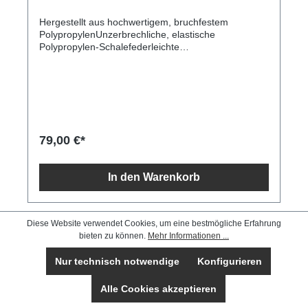
Hergestellt aus hochwertigem, bruchfestem
PolypropylenUnzerbrechliche, elastische
Polypropylen-Schalefederleichte
KonstruktionZusätzliche Verlängerungsfalte an
jedem der drei WagenDoppelte Räder, die sich um
360 Grad drehen lassenDreistelliges TSA-
KombinationsschlossArretierbarer
TeleskopgriffHauptfach mit Riemen für Cross-
PackingInnenfach mit Reißverschluss und
TrennwandTragegriffe an der Oberseite und den
79,00 €*
Seiten Grösse S ( Kabine ) 40 x 21 x 55 cm Gewicht
2,2 kg Liter ca 36
In den Warenkorb
Diese Website verwendet Cookies, um eine bestmögliche Erfahrung
bieten zu können.
Mehr Informationen ...
Nur technisch notwendige
Konfigurieren
Alle Cookies akzeptieren