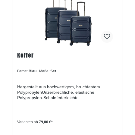
Koffer
Farbe:
Blau
| Maße:
Set
Hergestellt aus hochwertigem, bruchfestem
PolypropylenUnzerbrechliche, elastische
Polypropylen-Schalefederleichte
KonstruktionZusätzliche Verlängerungsfalte an
jedem der drei WagenDoppelte Räder, die sich um
360 Grad drehen lassenDreistelliges TSA-
KombinationsschlossArretierbarer
Varianten ab
79,00 €*
TeleskopgriffHauptfach mit Riemen für Cross-
PackingInnenfach mit Reißverschluss und