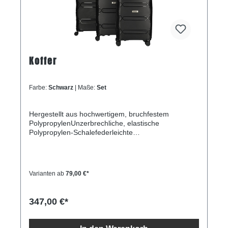
Koffer
Farbe:
Schwarz
| Maße:
Set
Hergestellt aus hochwertigem, bruchfestem
PolypropylenUnzerbrechliche, elastische
Polypropylen-Schalefederleichte
KonstruktionZusätzliche Verlängerungsfalte an
jedem der drei WagenDoppelte Räder, die sich um
360 Grad drehen lassenDreistelliges TSA-
KombinationsschlossArretierbarer
Varianten ab
79,00 €*
TeleskopgriffHauptfach mit Riemen für Cross-
PackingInnenfach mit Reißverschluss und
TrennwandTragegriffe an der Oberseite und den
347,00 €*
Seiten