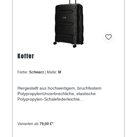
Koffer
Farbe:
Schwarz
| Maße:
M
Hergestellt aus hochwertigem, bruchfestem
PolypropylenUnzerbrechliche, elastische
Polypropylen-Schalefederleichte
KonstruktionZusätzliche Verlängerungsfalte an
jedem der drei WagenDoppelte Räder, die sich um
360 Grad drehen lassenDreistelliges TSA-
KombinationsschlossArretierbarer
Varianten ab
79,00 €*
TeleskopgriffHauptfach mit Riemen für Cross-
PackingInnenfach mit Reißverschluss und