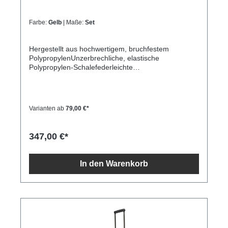
Farbe:
Gelb
| Maße:
Set
Hergestellt aus hochwertigem, bruchfestem
PolypropylenUnzerbrechliche, elastische
Polypropylen-Schalefederleichte
KonstruktionZusätzliche Verlängerungsfalte an
jedem der drei WagenDoppelte Räder, die sich um
360 Grad drehen lassenDreistelliges TSA-
KombinationsschlossArretierbarer
Varianten ab
79,00 €*
TeleskopgriffHauptfach mit Riemen für Cross-
PackingInnenfach mit Reißverschluss und
TrennwandTragegriffe an der Oberseite und den
347,00 €*
Seiten
In den Warenkorb