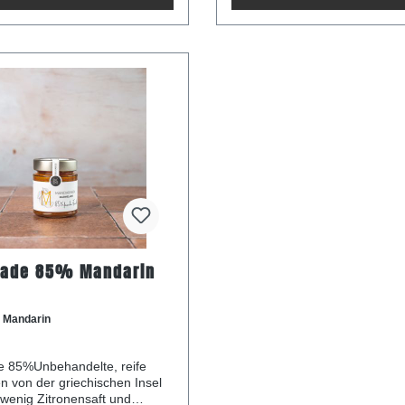
iebeln, Korinthen, Knoblauch,
Energie 250 kcal / 1062 kJ Fett 0,3 g
mt, Zitronensaft. Nährwerte
davon gesättigteFettsäuren 0 
Kohlenhydrate 61 g davon Zucker 60 g
Eiweiß 0,8 g Salz 0 g
59 g Eiweiß 2,1 g Salz 0,9 g
ade 85% Mandarin
:
Mandarin
 85%Unbehandelte, reife
 von der griechischen Insel
 wenig Zitronensaft und