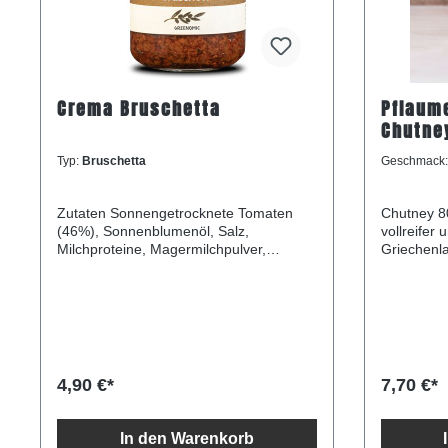
Crema Bruschetta
Pflaum
Chutne
Typ:
Bruschetta
Geschmack
Zutaten Sonnengetrocknete Tomaten
Chutney 8
(46%), Sonnenblumenöl, Salz,
vollreifer
Milchproteine, Magermilchpulver,
Griechenl
Oregano, Knoblauch, Weinessig, rote
Essig eing
Chilischoten, Säuerungsmittel:
einem wirk
Milchsäure. Nährwerte pro ∅ 100g
wunderbar 
Energie 1783 kj / 426 kcal Fett 50g -
Gegrilltem
davon gesättigte Fettsäuren 5,9g
Geliermitte
Kohlenhydrate 2,5g - davon Zucker 2,5g
Substanze
Eiweiß 1,2g Salz 3g
eingekocht
4,90 €*
7,70 €*
EssigNach
innerhalb
Zutaten: F
In den Warenkorb
Weißweine