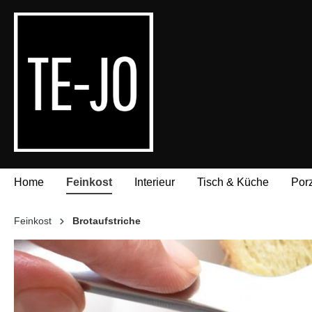
springen
Zur Hauptnavigation springen
Home
Feinkost
Interieur
Tisch & Küche
Por
Feinkost
Brotaufstriche