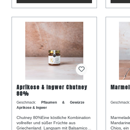
Zucker, Zw
Muskat, Zi
pro 100g: Energie 232 kcal / 1114 kJ
Fett 2,1 g davon gesättigteFettsäuren
0,2 g Kohlenhydrate 61 g davon Zucker
Aprikose & Ingwer Chutney
Marmel
80%
Geschmack:
Pflaumen & Gewürze
Geschmack
Aprikose & Ingwer
Chutney 80%Eine köstliche Kombination
Marmelade
vollreifer und süßer Früchte aus
Mandarinen
Griechenland. Langsam mit Balsamico-
Chios, ein