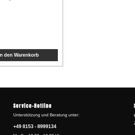
iner, sehr intensiver
 und ein einzigartiges
ma. Verzaubern Sie Ihre Gäste
 einfachen Dessert: ein
ndarinenmarmelade auf
em Sahnejoghurt, garniert mit
ückchen und einem
Nach dem Öffnen kühl lagern
halb von 15 Tagen
n. Zutaten: Frische
In den Warenkorb
, Zucker, frischer
ft.Hergestellt aus 85g
e 100g. Nährwerte pro 100g:
al / 1147 kJ Fett 0,2 g
ttigteFettsäuren 0 g
 davon Zucker 64 g
Eiweiß 2,1 g Salz 0,01 g
Service-Hotline
Unterstützung und Beratung unter:
+49 8153 - 8999134