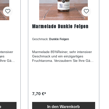
Marmelade Dunkle Feigen
Geschmack:
Dunkle Feigen
tensiver
Marmelade 85%Reiner, sehr intensiver
ges
Geschmack und ein einzigartiges
Ihre Gäste
Fruchtaroma. Verzaubern Sie Ihre Gäste
 ein
mit diesem einfachen Dessert: ein
 auf
Klecks Mandarinenmarmelade auf
rniert mit
griechischem Sahnejoghurt, garniert mit
Walnussstückchen und einem
hl lagern
Minzblatt.Nach dem Öffnen kühl lagern
und innerhalb von 15 Tagen
verbrauchen. Zutaten: Frische Feigen,
7,70 €*
range (45
Zucker, frischer Zitronensaft.Hergestellt
aus 85g Früchten je 100g. Nährwerte
5 g
pro 100g: Energie 250 kcal / 1062 kJ
b
In den Warenkorb
pro 100g:
Fett 0,3 g davon gesättigteFettsäuren 0