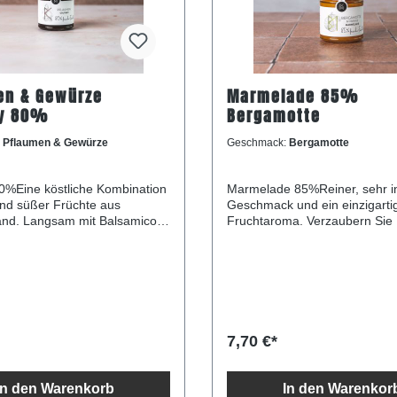
en & Gewürze
Marmelade 85%
y 80%
Bergamotte
:
Pflaumen & Gewürze
Geschmack:
Bergamotte
0%Eine köstliche Kombination
Marmelade 85%Reiner, sehr in
 und süßer Früchte aus
Geschmack und ein einzigarti
and. Langsam mit Balsamico-
Fruchtaroma. Verzaubern Sie 
ekocht, wird die Mischung zu
mit diesem einfachen Dessert:
lich köstlichen Chutney. Passt
Klecks Mandarinenmarmelade
zu Reis, Geflügel, Käse oder
griechischem Sahnejoghurt, ga
.Keine Zusatzstoffe, keine
Walnussstückchen und einem
l, keine künstlichen
Minzblatt.Nach dem Öffnen kü
n - nichts! Langsam
und innerhalb von 15 Tagen
 mit Ingwer und Balsamico-
verbrauchen. Zutaten: frische
7,70 €*
 dem Öffnen kühl lagern und
Bergamotte (55 %), frische O
 von 15 Tagen verbrauchen.
%), Zucker, frischer
rische Pflaumen,
Zitronensaft.Hergestellt aus 8
In den Warenkorb
In den Warenkor
ssig, weißer Balsamico,
Früchten je 100 g. Nährwerte 