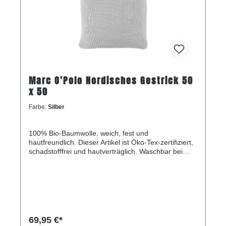
Marc O'Polo Nordisches Gestrick 50
x 50
Farbe:
Silber
100% Bio-Baumwolle, weich, fest und
hautfreundlich. Dieser Artikel ist Öko-Tex-zertifiziert,
schadstofffrei und hautverträglich. Waschbar bei
max. 30 °C, nicht für den Trockner geeignet. Größe:
50x50 Zentimeter.
69,95 €*