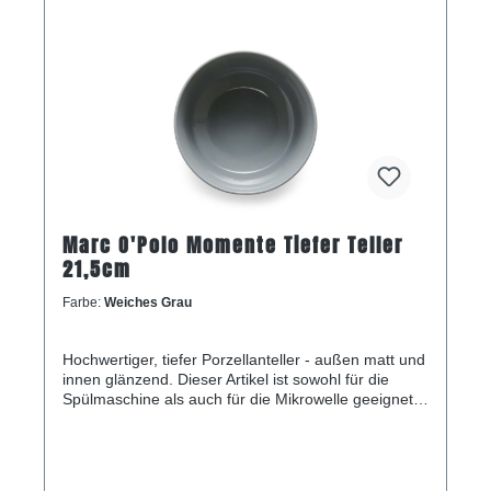
Marc O'Polo Momente Tiefer Teller
21,5cm
Farbe:
Weiches Grau
Hochwertiger, tiefer Porzellanteller - außen matt und
innen glänzend. Dieser Artikel ist sowohl für die
Spülmaschine als auch für die Mikrowelle geeignet.
Dieser tiefe Teller hat einen Durchmesser von 21,5
Zentimetern und ist 4,5 Zentimeter hoch.