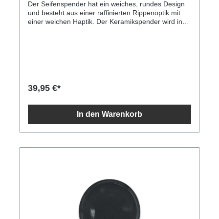
Der Seifenspender hat ein weiches, rundes Design
und besteht aus einer raffinierten Rippenoptik mit
einer weichen Haptik. Der Keramikspender wird in
einem speziellen Verfahren handgefertigt, wodurch
eine einzigartige Form entsteht. Natürlichkeit in
Form und Beschaffenheit! Dieser Seifenspender ist
aus Steinzeug gefertigt, was diesen Artikel langlebig
und nachhaltig macht. Dieser Artikel sollte nur mit
einem feuchten Tuch gereinigt werden. Dieser
Seifenspender ist 7,5 x 7,5 x 13,8 cm groß.
39,95 €*
In den Warenkorb