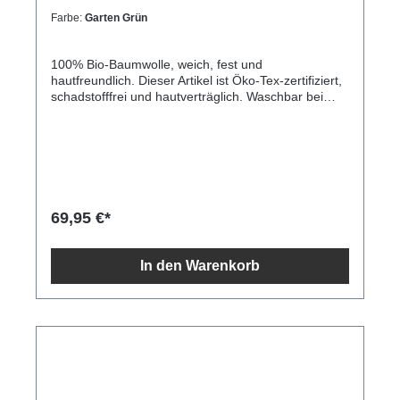
Farbe:
Garten Grün
100% Bio-Baumwolle, weich, fest und
hautfreundlich. Dieser Artikel ist Öko-Tex-zertifiziert,
schadstofffrei und hautverträglich. Waschbar bei
max. 30 °C, nicht für den Trockner geeignet. Größe:
50x50 Zentimeter.
69,95 €*
In den Warenkorb