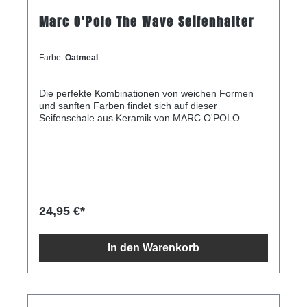
Marc O'Polo The Wave Seifenhalter
Farbe:
Oatmeal
Die perfekte Kombinationen von weichen Formen
und sanften Farben findet sich auf dieser
Seifenschale aus Keramik von MARC O'POLO
wieder. Die runde Schale ist innen mit einer schönen
Ripp-Optik verziert. Der Halter wird in einem
speziellen Verfahren von Hand gefertigt, wodurch
eine einzigartige Form entsteht. Das MARC
O'POLO-Logo ist auf der Vorderseite der
Seifenschale. Diese Seifenschale ist aus Keramik
gefertigt, wodurch dieser Artikel langlebig und
24,95 €*
nachhaltig ist.Dieser Artikel darf ausschließlich mit
einem feuchten Tuch gereinigt werden. Diese
Seifenschale ist 11 x 11 x 2,1 cm groß.
In den Warenkorb