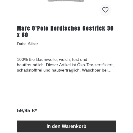
Marc O'Polo Nordisches Gestrick 30
x 60
Farbe:
Silber
100% Bio-Baumwolle, weich, fest und
hautfreundlich. Dieser Artikel ist Öko-Tex-zertifiziert,
schadstofffrei und hautverträglich. Waschbar bei
max. 30 °C, nicht für den Trockner geeignet. Größe:
30x60 Zentimeter.
59,95 €*
In den Warenkorb