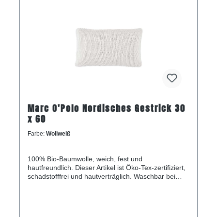
Marc O'Polo Nordisches Gestrick 30
x 60
Farbe:
Wollweiß
100% Bio-Baumwolle, weich, fest und
hautfreundlich. Dieser Artikel ist Öko-Tex-zertifiziert,
schadstofffrei und hautverträglich. Waschbar bei
max. 30 °C, nicht für den Trockner geeignet. Größe:
30x60 Zentimeter.