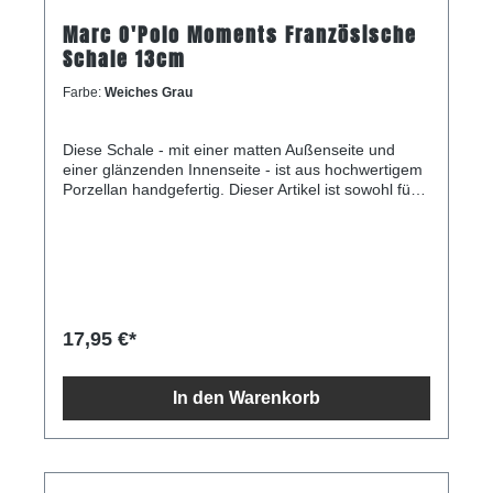
Marc O'Polo Moments Französische
Schale 13cm
Farbe:
Weiches Grau
Diese Schale - mit einer matten Außenseite und
einer glänzenden Innenseite - ist aus hochwertigem
Porzellan handgefertig. Dieser Artikel ist sowohl für
die Spülmaschine als auch für die Mikrowelle
geeignet. Die französische Schale hat einen
Durchmesser von 13 Zentimetern und ist 8,2
Zentimeter hoch.
17,95 €*
In den Warenkorb