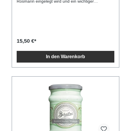
Rosmarin eingelegt wird und ein wichtiger
Bestandteil von Tajini-Rezepten ist. Sie werden fein
gewürfelt in üppigen Salaten serviert und passen gut
zu Fisch- und Geflügelgerichten.Inhalt625gZutaten
Zitronen 55%, Wasser 41%, Meersalz 3,95%,
Rosmarin Durchschnittliche Nährwerte pro 100 g/ml
Energie 124 kJ / 30 kcal Fett 0,5 g davon gesättigte
Fettsäuren 0,1 g Kohlenhydrate 4 g davon Zucker
15,50 €*
0,7 g Ballaststoffe 4,6 g Eiweiß 0,6 g Salz 10,7 g
In den Warenkorb