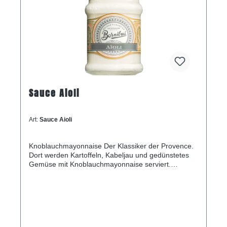
Sauce Aioli
Art:
Sauce Aioli
Knoblauchmayonnaise Der Klassiker der Provence.
Dort werden Kartoffeln, Kabeljau und gedünstetes
Gemüse mit Knoblauchmayonnaise serviert.
Schmeckt gut zu rohem Gemüse, gegrilltem Fisch
und Fleisch und Rindfleischfondue. Inhalt220g
Zutaten Rapsöl, Wasser, Eigelb, Knoblauchgranulat
3%, Essig, Zucker, natürliches Aroma (Knoblauch)
Salz, Pfeffer, Verdickungsmittel: Xanthan,
Guarkernmehl, Antioxidationsmittel: EDTA-Säure