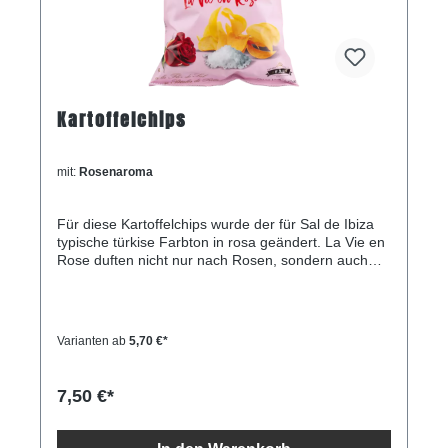
Kartoffelchips
mit:
Rosenaroma
Für diese Kartoffelchips wurde der für Sal de Ibiza
typische türkise Farbton in rosa geändert. La Vie en
Rose duften nicht nur nach Rosen, sondern auch
nach Rosenblättern und Fleur de Sel. Sie haben
einen leicht fruchtigen und leicht blumigen
Geschmack. Die dünnen, knusprigen Kartoffelchips
sind sorgfältig mit Rosenblütenblättern bestreut.
Varianten ab
5,70 €*
Inhalt125gZutaten Kartoffeln, Sonnenblumenöl,
Meersalz (Fleur de Sel) 1,8%, Rosenaroma,
(Rosenblätter Maltodextrin, Milchsäure), kann
7,50 €*
Spuren von Milch enthalten Durchschnittliche
Nährwerte pro 100 g/ml Energie 2.273 kJ / 546 kcal
Fett 36,3 g davon gesättigte Fettsäuren 4,3 g