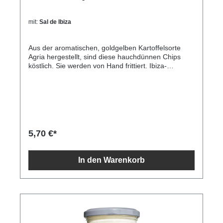
mit:
Sal de Ibiza
Aus der aromatischen, goldgelben Kartoffelsorte
Agria hergestellt, sind diese hauchdünnen Chips
köstlich. Sie werden von Hand frittiert. Ibiza-
Meersalz und Flor de Sal sind die milden und
würzigen Sorten. Sonnenblumenöl verleiht diesen
köstlich gebräunten Direktimport aus Spanien.
Inhalt125gZutaten Kartoffeln, Sonnenblumenöl,
Meersalz (Fleur de Sel) 1,4%, kann Spuren von
Milch, Senf und Soja enthalten Durchschnittliche
Nährwerte pro 100 g/ml Energie 2.298 kJ / 552 kcal
5,70 €*
Fett 32,2 g davon gesättigte Fettsäuren 4,6 g
Kohlenhydrate 43,9 g davon Zucker 0,5 g
Ballaststoffe 0 g Eiweiß 7,8 g Salz 1,4 g
In den Warenkorb