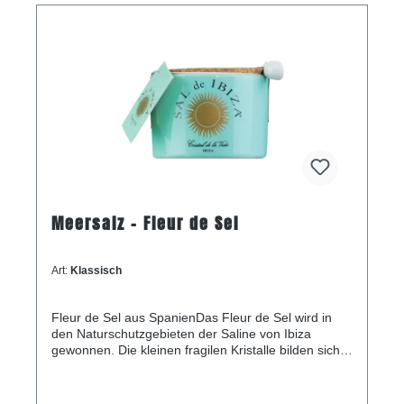
Meersalz - Fleur de Sel
Art:
Klassisch
Fleur de Sel aus SpanienDas Fleur de Sel wird in
den Naturschutzgebieten der Saline von Ibiza
gewonnen. Die kleinen fragilen Kristalle bilden sich
nur bei viel Sonne, niedriger Luftfeuchtigkeit und
stetigem Wind. Sie sind einzigartig in ihrer Textur
und ihrem Geschmack und enthalten über 80