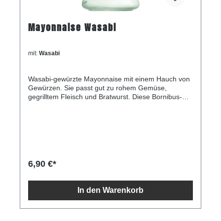
Mayonnaise Wasabi
mit:
Wasabi
Wasabi-gewürzte Mayonnaise mit einem Hauch von
Gewürzen. Sie passt gut zu rohem Gemüse,
gegrilltem Fleisch und Bratwurst. Diese Bornibus-
Mayonnaise wird wie alle anderen mit frischem
Eigelb hergestellt. Inhalt220gZutaten Wasser, Eigelb,
Rapsöl, Essig, Zucker, Gewürze (Wasabi), Salz,
Farbstoffe (Kupfer-Chlorophyllin-Komplexe), Pfeffer,
Verdickungsmittel (Guarkernmehl, Xanthan) und
Antioxidationsmittel (EDTA-Säure) Durchschnittliche
Nährwerte pro 100 g/ml Energie 2.789 kJ / 666 kcal
6,90 €*
Fett 0,1 g davon gesättigte Fettsäuren 0 g
Kohlenhydrate 2,3 g davon Zucker 2,1 g
Ballaststoffe 0 g Eiweiß 0,9 g Salz 2,1 g
In den Warenkorb