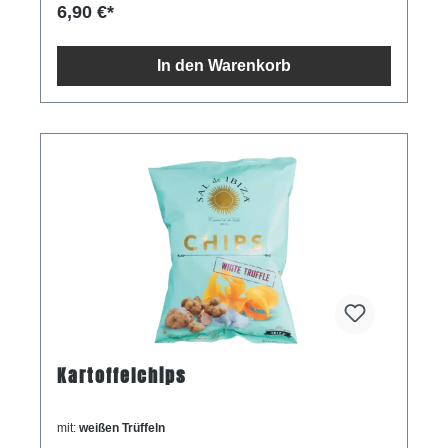
Durchschnittliche Nährwerte pro 100 g/ml Energie
6,90 €*
2.674 kJ / 639 kcal Fett 0,2 g davon gesättigte
Fettsäuren 0 g Kohlenhydrate 6,6 g davon Zucker
4,3 g Ballaststoffe 0 g Eiweiß 0,5 g Salz 1,7 g
In den Warenkorb
Kartoffelchips
mit:
weißen Trüffeln