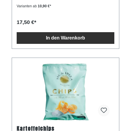
lebensnotwendige Mineralien und Spurenelemente.
Varianten ab
10,90 €*
Es ist ein besonders mildes Salz. Mit
Dosierlöffelchen.Inhalt150gZutaten naturbelassenes
Meersalz 100%
17,50 €*
In den Warenkorb
Kartoffelchips