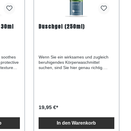
 30ml
Duschgel (250ml)
m soothes
Wenn Sie ein wirksames und zugleich
protective
beruhigendes Körperwaschmittel
 texture
suchen, sind Sie hier genau richtig.
orming a
Curaloe All- Over Wash ist eine
ing to
hochwirksame, aber nicht reizende
r stress
Formel, die auch für empfindliche Haut
de from
geeignet ist. Die Formulierung mit 55%
 81% aloe
Aloe Vera hinterlässt Ihre Haut fühlt sich
tive
von der ersten Anwendung an weich und
newed,
erfrischt an, egal wie oft Sie baden. Es
19,95 €*
reinigt die Haut von angesammeltem
Schmutz und Talg. Es hydratisiert und
befeuchtet die Haut. Es nährt und
b
In den Warenkorb
beruhigt die Haut.
rabene,