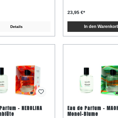
Hautproblemen leiden. Allzw
Ultra Repair spendet intensiv
Feuchtigkeit, pflegt stark troc
23,95 €*
beschleunigt die Heilung von
Hauterkrankungen, macht die
weich, glättet die Haut, reduzie
In den Warenkor
Details
Rauheit der Haut, entfernt
Hautschuppen, glättet Falten, 
Kollagenproduktion an, verbes
Elastizität der Haut, spendet F
und macht die Haut weich Behandelt
hormonell bedingte und alter
Flecken Fördert die Produktion von
Kollagen Verbessert die Elastizität der
Haut Spendet Feuchtigkeit und macht
die Haut weich Bekämpft trockene
Ekzeme und Hautdrüsen Zweimal täglich
auf die betroffene(n) Stelle(n)
m - NEROLINA
Eau de Parfum - MAOHI
nblüte
Monoi-Blume