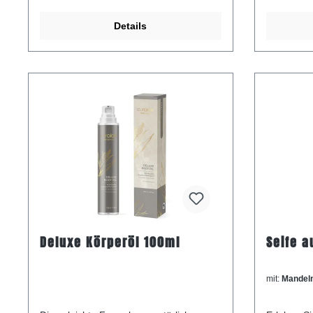
Details
Deluxe Körperöl 100ml
Seife a
mit:
Mandel