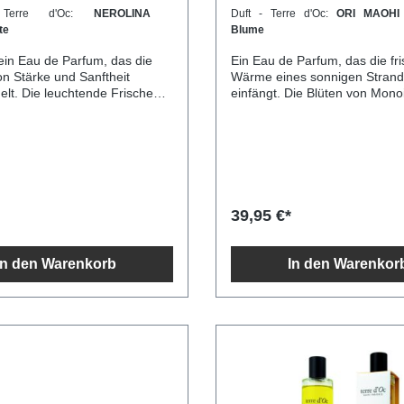
Terre d'Oc:
NEROLINA
Duft - Terre d'Oc:
ORI MAOHI 
te
Blume
 ein Eau de Parfum, das die
Ein Eau de Parfum, das die fr
n Stärke und Sanftheit
Wärme eines sonnigen Stran
elt. Die leuchtende Frische
einfängt. Die Blüten von Mono
Goldblume wird von einer
beruhigende Rauschen der We
sis aus Moschus und
verbinden sich mit einer subti
z getragen, wodurch eine
aus Vanille, Holz und Kokos. E
ber prägnante Duftkomposition
eleganter, harmonischer Duft,
in natürlicher, blumiger Duft,
entspannte, aber zugleich sinn
und Eleganz vereint. 100ml
Atmosphäre schafft.100ml
39,95 €*
In den Warenkorb
In den Warenkor