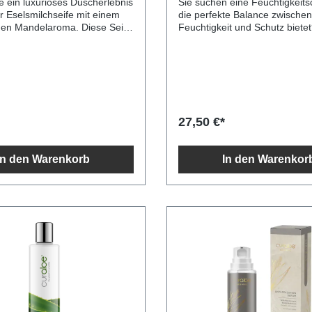
e ein luxuriöses Duscherlebnis
Sie suchen eine Feuchtigkeits
einem
die perfekte Balance zwischen
n Mandelaroma. Diese Seife
Feuchtigkeit und Schutz biete
& Night Cream 24-7 Moisture 
tvolle Inhaltsstoffe wie
Ihre Antwort. Mit ihrer leichten
Proteine und Fettsäuren, die
fettenden Formel ist diese
sunde und strahlende Haut
Feuchtigkeitscreme einfach a
ch sind. Die Eselsmilch hat
aufzutragen und schützt die H
ende Wirkung auf die
Witterungseinflüssen. Die Day
oduktion und ihre
Cream 24-7 Moisture Combo ist
27,50 €*
iven Eigenschaften fördern die
Hauttypen geeignet, auch für 
eration und verlangsamen den
empfindliche Haut. Jeden Mo
ozess der Haut. Neben einer
Abend auf das Gesicht auftra
In den Warenkorb
In den Warenkor
en Festigkeit und Elastizität
die gesunde, mit Feuchtigkeit
ese Seife auch eine
Haut.TagescremeSchützt die H
Lösung für die Linderung und
Witterungseinflüssen Nach d
iten wie
morgendlichen Reinigungs- u
 Dermatitis und Ekzemen.
Behandlungsritual auftragen
hseife mit
genehmen Mandelaroma aus
inigung und einer herrlichen