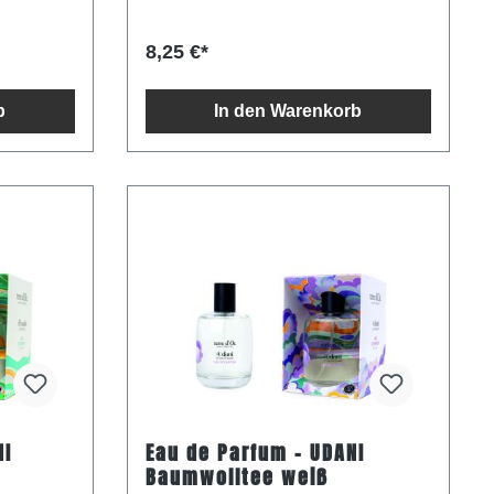
eckcreme
frisch an!VorteileVerwenden Sie LSF 15,
um Sonnenbrand zu vermeiden und zu
kene Haut,
schützen. Verhindert, dass sich
8,25 €*
trockene, rissige Lippen
 Haut
verschlimmernHilft, gereizte Lippen zu
rt die
beruhigenSchützt die Lippen vor allen
b
In den Warenkorb
Wetterbedingungen
regt die
sert die
euchtigkeit
nde
 auftragen
Eau de Parfum - UDANI
Baumwolltee weiß