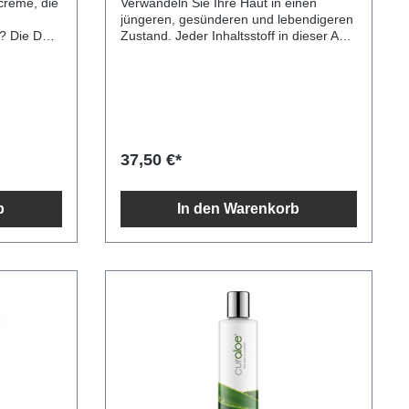
creme, die
Verwandeln Sie Ihre Haut in einen
jüngeren, gesünderen und lebendigeren
t? Die Day
Zustand. Jeder Inhaltsstoff in dieser Anti-
Combo ist
Falten-Erneuerungscreme wurde nach
, nicht
ihrer individuellen Fähigkeit, die
Hautalterung zu bekämpfen,
ufzutragen
ausgewählt. Die erneuernde Creme von
aut vor
Curaloe strafft Ihre Haut, mindert feine
 & Night
Falten und bekämpft
 für alle
Sonnenschäden.Reduziert das Auftreten
37,50 €*
trockene,
von feinen Linien und Fältchen Aloe
rgen und
Vera ist reich an Antioxidantien, die die
gen, um
Alterung der Haut bekämpfen
b
In den Warenkorb
 versorgte
Hautalterung entgegenwirken Sehr
aut vor
wirksam in der Augen- und Mundpartie
em
nd