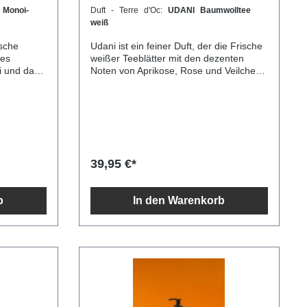
Monoi-
Duft - Terre d'Oc:
UDANI Baumwolltee
weiß
ische
Udani ist ein feiner Duft, der die Frische
des
weißer Teeblätter mit den dezenten
i und das
Noten von Aprikose, Rose und Veilchen
llen
kombiniert. Abgerundet von einer
len Basis
sanften Basis aus Vanille und Moschus,
in
schafft er eine harmonische, blumige
 der eine
Atmosphäre. Inspiriert von den
liche
Teegärten und den Menschen, die dort
arbeiten, bringt dieser Duft eine ruhige,
natürliche Eleganz mit sich.100ml
39,95 €*
b
In den Warenkorb