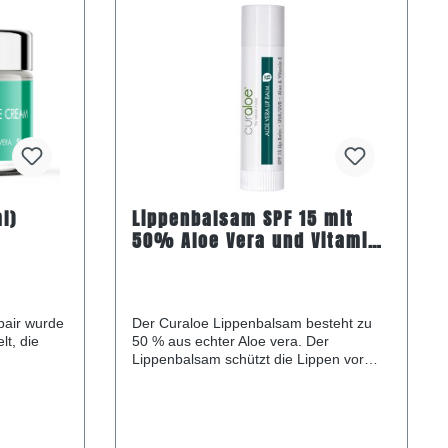
l)
Lippenbalsam SPF 15 mit
50% Aloe Vera und Vitamin
E
pair wurde
Der Curaloe Lippenbalsam besteht zu
lt, die
50 % aus echter Aloe vera. Der
Lippenbalsam schützt die Lippen vor
trockener
Sonneneinstrahlung. Die Lippen werden
 bedingten
durch das Vitamin E und die Aloe Vera
en Händen,
gepflegt und erweicht und fühlen sich
durch den Minzgeschmack besonders