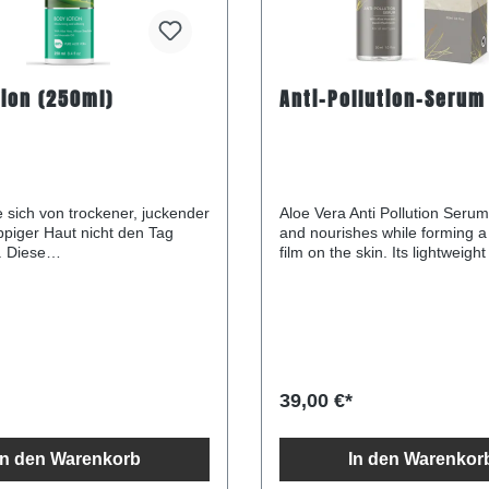
ion (250ml)
Anti-Pollution-Serum
 sich von trockener, juckender
Aloe Vera Anti Pollution Seru
piger Haut nicht den Tag
and nourishes while forming a 
. Diese
film on the skin. Its lightweight
itsspendende Lotion besteht
easily absorbs into the skin, f
s Aloe Vera und einer
protective film over it and help
gen Mischung aus Curaloe-
reduce signs of inflammation o
ffen, die Ihre Haut weich und
on the skin. The serum is ma
en. Mit unserer Daily
organic ingredients, including
ng Lotion erhalten Sie Ihre
vera. With this simple but effec
osis an Geschmeidigkeit und
product, your skin will feel re
39,00 €*
welteinflüssen. Sie macht
refreshed and soothed. Spendet
 und straff. Schützt Sie
Feuchtigkeit und bildet eine
ungseinflüssen und
Schutzschicht auf der Haut Keine
In den Warenkorb
In den Warenkor
t die Haut mit
künstlichen Duftstoffe Keine
it und macht sie weich.
gentechnisch veränderten Pa