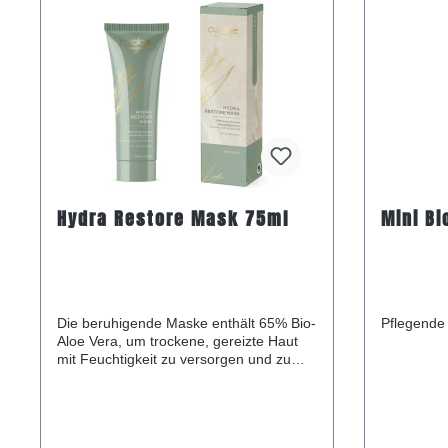
Hydra Restore Mask 75ml
Mini Bi
Die beruhigende Maske enthält 65% Bio-
Pflegende 
Aloe Vera, um trockene, gereizte Haut
mit Feuchtigkeit zu versorgen und zu
beruhigen. Entspannen Sie sich,
entspannen Sie sich und genießen Sie
diese feuchtigkeitsspendende Maske.
Sie ist sanft genug für alle Hauttypen