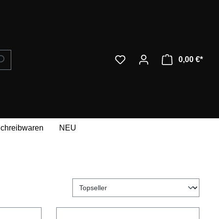
0,00 €*
Ware
chreibwaren
NEU