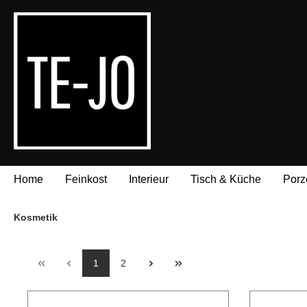
springen
Zur Hauptnavigation springen
Home
Feinkost
Interieur
Tisch & Küche
Porz
Kosmetik
1
2