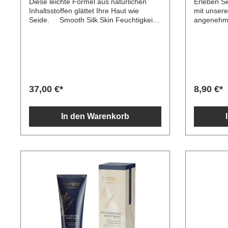
Diese leichte Formel aus natürlichen
Erleben Si
Inhaltsstoffen glättet Ihre Haut wie
mit unserer Eselsmilchseife mit 
Seide. Smooth Silk Skin Feuchtigkeits-
angenehme
Öl. Keine künstlichen Duftstoffe
ist für alle Hauttypen geeignet und
Keine gentechnisch veränderten
enthält wer
Parabene, Phenoxyethanol oder andere
Vitamine, 
petrochemische Inhaltsstoffe Alle
für eine ge
Verpackungen sind recycelbar und
unerlässli
umweltfreundlich Nur die besten
eine wohltu
Inhaltsstoffe der Natur werden
Kollagenpr
37,00 €*
8,90 €*
ausgewählt Jedes Produkt ist 100%
antioxidat
natürlich Keine Tierversuche Keine
Zellregen
tierischen Inhaltsstoffe
Alterungspr
In den Warenkorb
verbessert
der Haut ist di
effektive 
Kontrolle von Hautkrankhe
Psoriasis,
Probieren Sie unsere Eselsmilc
einem an
und verwöhnen Sie Ihre Haut mit einer
sanften Re
Duftnote.