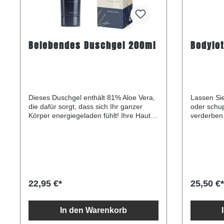
Belebendes Duschgel 200ml
Bodylot
Dieses Duschgel enthält 81% Aloe Vera,
Lassen Sie
die dafür sorgt, dass sich Ihr ganzer
oder schup
Körper energiegeladen fühlt! Ihre Haut
verderben
fühlt sich stimuliert, erfrischt und
feuchtigke
verjüngt. Reinigt die Haut und
zu 75 % au
hinterlässt ein belebtes Körpergefühl
einzigarti
Ohne künstliche Duftstoffe Keine
Inhaltssto
gentechnisch veränderten Parabene,
straff halt
Phenoxyethanol oder andere
Moisturizi
petrochemische Inhaltsstoffe Alle
tägliche D
22,95 €*
25,50 €*
Verpackungen sind recycelbar und
Schutz vor Um
umweltfreundlich Nur die besten
Ihre Haut weich
Inhaltsstoffe der Natur werden
vor Witter
In den Warenkorb
ausgewählt Jedes Produkt ist 100%
Verschmutzung. Versorg
natürlich Keine Tierversuche Keine
Feuchtigke