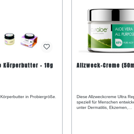
o Körperbutter - 18g
Allzweck-Creme (50m
Körperbutter in Probiergröße.
Diese Allzweckcreme Ultra Re
speziell für Menschen entwicke
unter Dermatitis, Ekzemen,
Schuppenflechte, rauer Haut, 
Haut, Hautalterung, hormonell
Flecken, Sonnenbrand, rissig
rissigen Fersen oder anderen