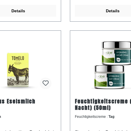
Details
Details
us Eselsmilch
Feuchtigkeitscreme 
Nacht) (50ml)
n
Feuchtigkeitscreme :
Tag