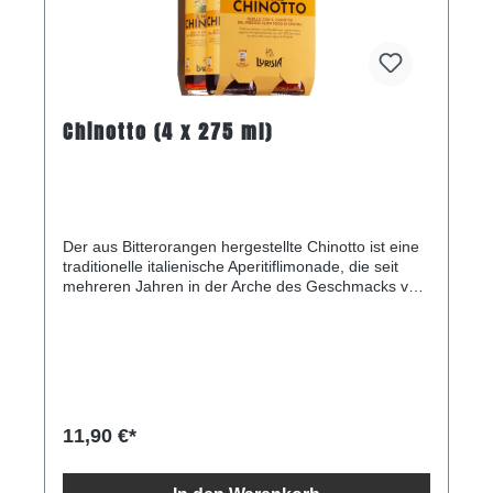
Chinotto (4 x 275 ml)
Der aus Bitterorangen hergestellte Chinotto ist eine
traditionelle italienische Aperitiflimonade, die seit
mehreren Jahren in der Arche des Geschmacks von
Slow Food als eines der besonders schützenswerten
Lebensmittel aufgeführt ist.Chinotto sollte einen
fruchtigen, leicht bitteren und belebenden
Geschmack haben, anstatt klebrig süß zu sein.
Chinotto hat regionale Eigenheiten und gehört fast
so sehr zum italienischen Alltag wie der Espresso.
Besonders wohlriechend sind die kleinen
11,90 €*
Bitterorangen von der ligurischen Küste.