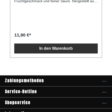
Fruchtgeschmack und feiner Säure. Hergestellt aus
sonnengereiften Blutorangen, überzeugt sie durch
ihre natürliche Frische und die charakteristische
tiefrote Farbe. Im praktischen 4er Pack eignet sich
die Aranciata Rossa perfekt für gesellige Abende,
sommerliche Aperitifs oder als stilvolle alkoholfreie
Alternative zu klassischen Softdrinks. Gut gekühlt
serviert entfaltet sie ihr volles Aroma und bringt
11,90 €*
mediterranes Lebensgefühl ins Glas. Ob als
Erfrischung für Gäste, zum Picknick oder als
hochwertiges Mitbringsel - diese italienische
In den Warenkorb
Limonade verbindet Qualität mit unkompliziertem
Genuss. Produktdetails: - Aranciata Rossa - Inhalt:
4x 275ml - Getränketyp: Blutorangen Limonade -
Herkunft: Italien - Geschmack: fruchtig, leicht herb,
erfrischend- Servierempfehlung: gut gekühlt
genießen
Zahlungsmethoden
Service-Hotline
Shopservice