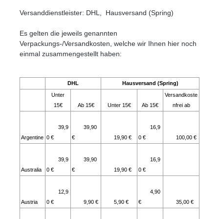
Versanddienstleister: DHL, Hausversand (Spring)
Es gelten die jeweils genannten
Verpackungs-/Versandkosten, welche wir Ihnen hier noch
einmal zusammengestellt haben:
DHL
Hausversand (Spring)
Unter
Versandkoste
15€
Ab 15€
Unter 15€
Ab 15€
nfrei ab
39,9
39,90
16,9
Argentine
0 €
€
19,90 €
0 €
100,00 €
39,9
39,90
16,9
Australia
0 €
€
19,90 €
0 €
12,9
4,90
Austria
0 €
9,90 €
5,90 €
€
35,00 €