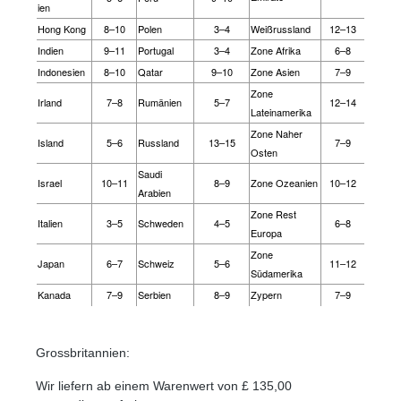
ien
Hong Kong
8–10
Polen
3–4
Weißrussland
12–13
Indien
9–11
Portugal
3–4
Zone Afrika
6–8
Indonesien
8–10
Qatar
9–10
Zone Asien
7–9
Zone
Irland
7–8
Rumänien
5–7
12–14
Lateinamerika
Zone Naher
Island
5–6
Russland
13–15
7–9
Osten
Saudi
Israel
10–11
8–9
Zone Ozeanien
10–12
Arabien
Zone Rest
Italien
3–5
Schweden
4–5
6–8
Europa
Zone
Japan
6–7
Schweiz
5–6
11–12
Südamerika
Kanada
7–9
Serbien
8–9
Zypern
7–9
Grossbritannien:
Wir liefern ab einem Warenwert von £ 135,00