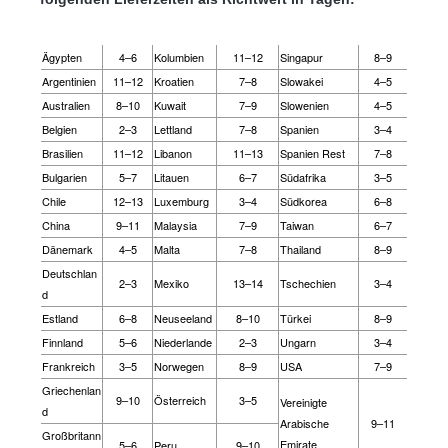
Ägypten
4–6
Kolumbien
11–12
Singapur
8–9
Argentinien
11–12
Kroatien
7–8
Slowakei
4–5
Australien
8–10
Kuwait
7–9
Slowenien
4–5
Belgien
2–3
Lettland
7–8
Spanien
3–4
Brasilien
11–12
Libanon
11–13
Spanien Rest
7–8
Bulgarien
5–7
Litauen
6–7
Südafrika
3–5
Chile
12–13
Luxemburg
3–4
Südkorea
6–8
China
9–11
Malaysia
7–9
Taiwan
6–7
Dänemark
4–5
Malta
7–8
Thailand
8–9
Deutschlan
2–3
Mexiko
13–14
Tschechien
3–4
d
Estland
6–8
Neuseeland
8–10
Türkei
8–9
Finnland
5–6
Niederlande
2–3
Ungarn
3–4
Frankreich
3–5
Norwegen
8–9
USA
7–9
Griechenlan
9–10
Österreich
3–5
Vereinigte
d
Arabische
9–11
Großbritann
Emirate
5–6
Peru
9–10