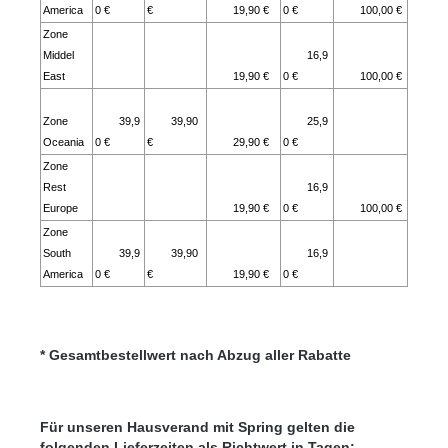
America
0 €
€
19,90 €
0 €
100,00 €
Zone
Middel
16,9
East
19,90 €
0 €
100,00 €
Zone
39,9
39,90
25,9
Oceania
0 €
€
29,90 €
0 €
Zone
Rest
16,9
Europe
19,90 €
0 €
100,00 €
Zone
South
39,9
39,90
16,9
America
0 €
€
19,90 €
0 €
* Gesamtbestellwert nach Abzug aller Rabatte
Für unseren Hausverand mit Spring gelten die
folgenden Lieferzeiten als Richtwert in Tagen: