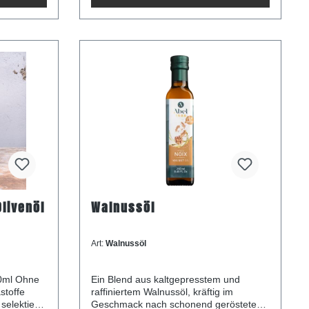
gaben je
mit besten, frischen Oliven aus dem
 kcalFett:
Osten Kretas in der Olivenölmühle
äuren:
gepresst. Die ätherischen Öle des wilden
n Zucker:
Oreganos werden so extrahiert und
vermischen sich ganz natürlich mit dem
gewonnenen Olivenöl. Einfach nur
herrlich! Zum pur Genießen, auf dem
Kartoffelsalat oder zu gedünstetem
Gemüse. Kombiniere es z.B. auch mit
unserem Zitronen-Olivenöl und erhalte
die perfekte Marinade für Fisch und
Meeresfrüchte.
Olivenöl
Walnussöl
Art:
Walnussöl
Ohne
Ein Blend aus kaltgepresstem und
stoffe
raffiniertem Walnussöl, kräftig im
selektierte
Geschmack nach schonend gerösteten