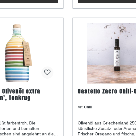
d das Handwerk der
Native Olivenöls. Nährwertan
schen Olivenbauern.
100ml Brennwert: 3438 kJ/821
ngaben je 100ml
91,2g- davon gesättigte Fetts
 3437 kJ/821 kcalFett: 91,2g-
13,1gKohlenhydrate: 0g- davo
ttigte Fettsäuren:
0gProtein: 0gSalz: 0g
enhydrate: 0g- davon Zucker:
 0gSalz: 0g
 Olivenöl extra
Castello Zacro Chili-
en', Tonkrug
Art:
Chili
Olivenöl aus Griechenland 250ml 
ferten und bemalten
künstliche Zusatz- oder Aroma
ngelehnt an die
Frischer Oregano und frische, 