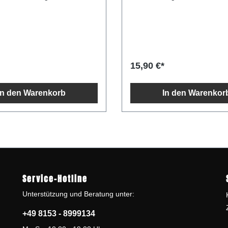
tealte Terracotta-Tradition der
Oliven Ausschließlich Jahrga
kaltgepresst unter 24 °C Aus 
seit über 80 Jahren
Zakros im Osten Kretas, Grie
rn, besonders gutes Olivenöl
berühmt für besonders fruchti
 in die leuchtenden,
Olivenöle
n Flaschen. Das reinsortige Öl
anzana-Olive besitzt eine
15,90 €*
einfruchtigkeit. Die Oliven
ach der Ernte zwischen
inen gemahlen und im
In den Warenkorb
In den Warenkor
nsverfahren
Das goldene Öl mit den
zt Aromen von
ucola und Artischocken. Es
enständig und
h hervorragend für Salate,
en Fisch und
hnittliche
Service-Hotline
00 g/ml Energie 3.762
sättigte
Unterstützung und Beratung unter:
te 0 g davon
0 g
+49 8153 - 8999134