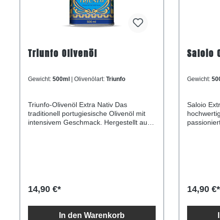
Triunfo Olivenöl
Saloio 
Gewicht:
500ml
| Olivenölart:
Triunfo
Gewicht:
50
Triunfo-Olivenöl Extra Nativ Das
Saloio Extra
traditionell portugiesische Olivenöl mit
hochwertig
intensivem Geschmack. Hergestellt aus
passionier
den typischen Olivensorten des Alentejo,
hergestell
wie Galega, Cordovil und Cobrançosa,
landwirtsch
hat es ein unverfälschtes Aroma und
dieses ein
einen intensiven Geschmack. Dieses
direkt aus fr
hochwertige Olivenöl ist perfekt für alle,
mechanisc
die auf der Suche nach einem
Das Ergebnis i
unverwechselbaren
eine perfe
14,90 €*
14,90 €*
Geschmackserlebnis sind und es
bitter, die es zu einem Fa
schätzen, wenn ihre Zutaten von
Feinschme
höchster Qualität sind.
Probieren Sie Saloio Extr
In den Warenkorb
Nährwertangaben je 100ml
Olivenöl u