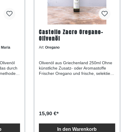
Castello Zacro Oregano-
Olivenöl
 Maria
Art:
Oregano
Olivenöl aus Griechenland 250ml Ohne
 das durch
künstliche Zusatz- oder Aromastoffe
Frischer Oregano und frische, selektierte
k und ein
Oliven Ausschließlich Jahrgangsernten
lt. Dabei
kaltgepresst unter 24 °C Aus dem Dorf
Zakros im Osten Kretas, Griechenland -
undes und
berühmt für besonders fruchtige
Olivenöle Oregano und Olivenöl. Eine
a Olivenöl
bessere Kombination gibt es kaum! Der
wilde, kretische Oregano ist durch das
15,90 €*
er mit
Klima der Insel Kreta sehr intensiv und
hocharomatisch. Nach der schonenden
nzigartigen
Ernte in Handarbeit wird er anschließend
b
In den Warenkorb
innerhalb von wenigen Tagen zeitgleich