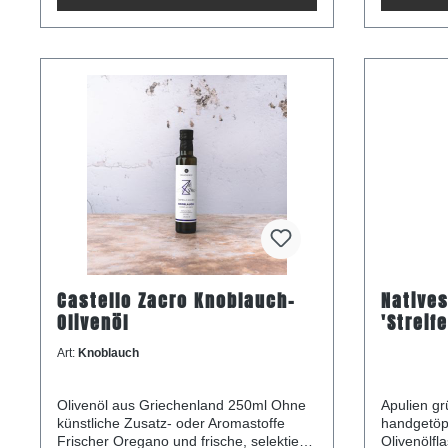
Brennwert: 3437 kJ/821 kcalFett: 91,2g-
Leidenschaft un
davon gesättigte Fettsäuren:
portugiesi
13,1gKohlenhydrate: 0g- davon Zucker:
Nährwerta
0gProtein: 0gSalz: 0g
Brennwert:
davon gesä
13,1gKohl
0gProtein:
Castello Zacro Knoblauch-
Natives
Olivenöl
'Streif
Art:
Knoblauch
Olivenöl aus Griechenland 250ml Ohne
Apulien grüßt farbenfroh. Die
künstliche Zusatz- oder Aromastoffe
handgetöp
Frischer Oregano und frische, selektierte
Olivenölflaschen sind a