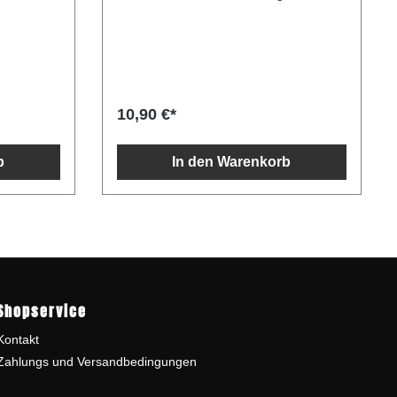
ngsernten
Nüssen. Ideal für herbstliche
dem Dorf
Salatvariationen, frischem Ziegenkäse,
chenland -
Obstsalaten und Desserts. Da es teils
ge
aus raffiniertem Walnussöl besteht, kann
es auch zu heißem Gerichten verwendet
werden wie Pilzgrichten. Inhalt: 250g
Zutaten Walnussöl 100%, (Mischung aus
10,90 €*
nativem und raffinierten Walnussöl),
kann Spuren von Sesam enthalten
Durchschnittliche Nährwerte pro 100
b
In den Warenkorb
g/ml Energie 3.404 kJ / 828 kcal Fett 92
g davon gesättigte Fettsäuren 8.9 g
Kohlenhydrate 0 g davon Zucker 0 g
Ballaststoffe 0 g Eiweiß 0 g Salz 0 g
Shopservice
Kontakt
Zahlungs und Versandbedingungen