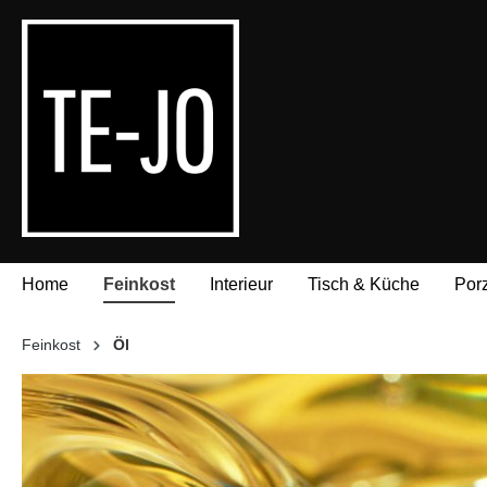
springen
Zur Hauptnavigation springen
Home
Feinkost
Interieur
Tisch & Küche
Por
Feinkost
Öl