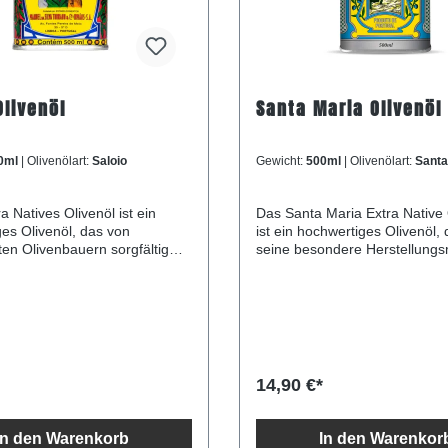
Olivenöl
Santa Maria Olivenöl
0ml
| Olivenölart:
Saloio
Gewicht:
500ml
| Olivenölart:
Santa
 Natives Olivenöl ist ein
Das Santa Maria Extra Native Olivenöl
es Olivenöl, das von
ist ein hochwertiges Olivenöl,
ten Olivenbauern sorgfältig
seine besondere Herstellungsmethode
t wird. Nur die besten
einen einzigartigen Geschmac
aftlichen Produkte werden für
unverwechselbares Aroma erhä
zigartige Öl verwendet, das
werden die wertvollen Inhaltsstoffe der
ischen Oliven durch
Früchte erhalten, um ein ges
he Verfahren gewonnen wird.
schmackhaftes Produkt zu
st ein frisches Aroma und
gewährleisten. Das Santa Mari
kte Balance zwischen süß und
ist besonders mild und eignet sich daher
14,90 €*
voriten unter
hervorragend für Feinschmeck
ckern und Köchen macht.
empfindlichem Gaumen. Probieren Sie
a Natives
es aus und erleben Sie den ei
In den Warenkorb
In den Warenkor
nd erleben Sie die
Geschmack des Santa Maria Extra