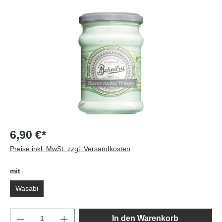
Bildergalerie überspringen
6,90 €*
Preise inkl. MwSt. zzgl. Versandkosten
mit
Wasabi
Produkt Anzahl: Gib den gewünschten Wert e
In den Warenkorb