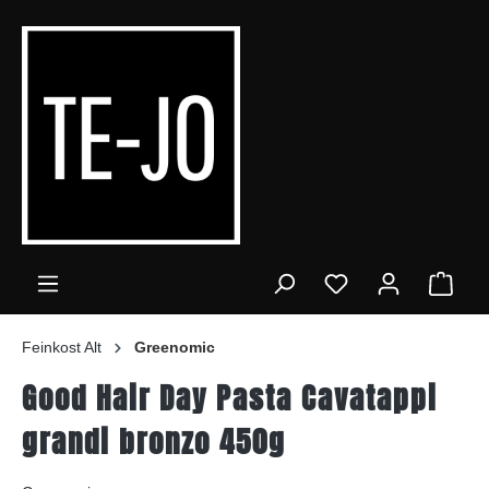
alt springen
Ware
Feinkost Alt
Greenomic
Good Hair Day Pasta Cavatappi
grandi bronzo 450g