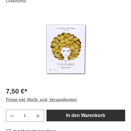
Greenomic
Bildergalerie überspringen
7,50 €*
Preise inkl. MwSt. zzgl. Versandkosten
Produkt Anzahl: Gib den gewünschten Wert e
In den Warenkorb