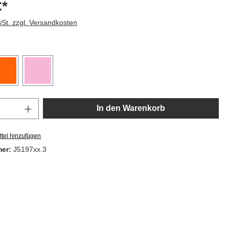
€*
wSt. zzgl. Versandkosten
Anzahl: Gib den gewünschten Wert ein oder
In den Warenkorb
tel hinzufügen
mer:
J5197xx.3