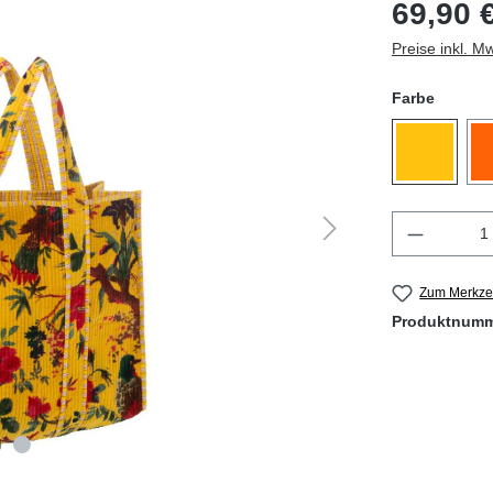
69,90 
Preise inkl. M
Farbe
Produkt 
Zum Merkzet
Produktnum