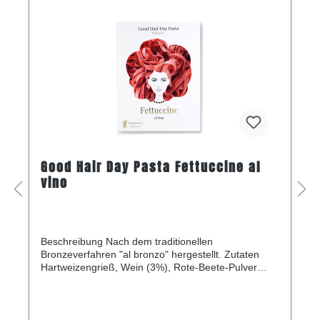
Good Hair Day Pasta Fettuccine al
vino
Beschreibung Nach dem traditionellen
Bronzeverfahren "al bronzo" hergestellt. Zutaten
Hartweizengrieß, Wein (3%), Rote-Beete-Pulver
Nährwerte pro ∅ 100g Energie 1506kJ/ 356kcal Fett
1,4g - davon gesättigte Fettsäuren 0,4g
Kohlenhydrate 71,6g - davon Zucker 2,8g Eiweiß
12,5g Salz <0,01g