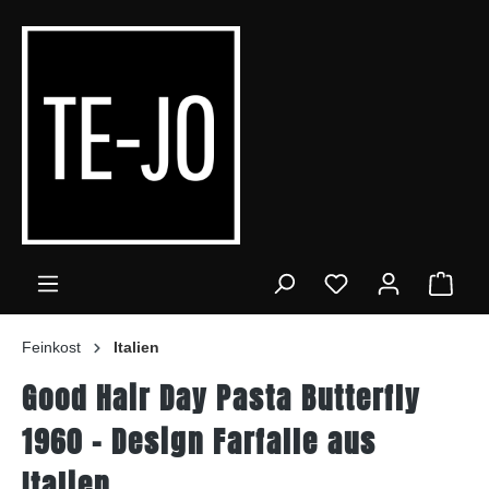
alt springen
Ware
Feinkost
Italien
Good Hair Day Pasta Butterfly
1960 – Design Farfalle aus
Italien