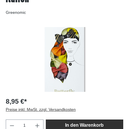
Greenomic
Bildergalerie überspringen
8,95 €*
Preise inkl. MwSt. zzgl. Versandkosten
Produkt Anzahl: Gib den gewünschten Wert e
In den Warenkorb